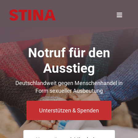
Zum
Inhalt
Toggle
springen
Navigat
Home
Notruf für den
Worum es geht
Ausstieg
Was wir tun
Deutschlandweit gegen Menschenhandel in
Form sexueller Ausbeutung
Werden Sie aktiv
Unterstützen & Spenden