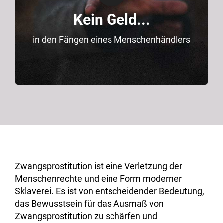
Essen, keine Hygieneartikel, keine
Kein Geld...
Fahrkarte. Sie sind zu 100% abhängig von
ihren „Besitzern“.
in den Fängen eines Menschenhändlers
Zwangsprostitution ist eine Verletzung der
Menschenrechte und eine Form moderner
Sklaverei. Es ist von entscheidender Bedeutung,
das Bewusstsein für das Ausmaß von
Zwangsprostitution zu schärfen und