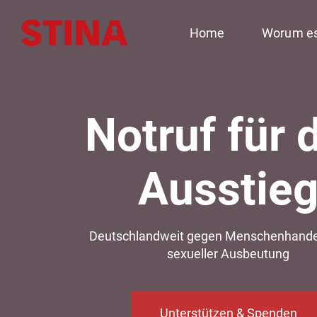
Zum
Inhalt
Home
Worum es
springen
Notruf für 
Ausstie
Deutschlandweit gegen Menschenhandel
sexueller Ausbeutung
Unterstützen & Spenden