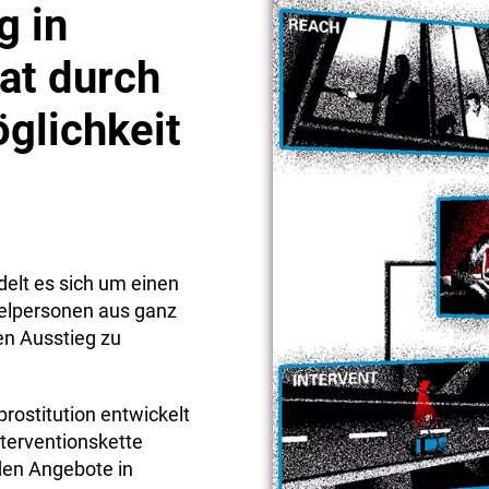
g in
hat durch
glichkeit
delt es sich um einen
elpersonen aus ganz
en Ausstieg zu
rostitution entwickelt
nterventionskette
den Angebote in